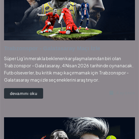
Trabzonspor - Galatasaray Maçı İzle
Süper Lig’in merakla beklenen karşılaşmalarından biri olan
Trabzonspor - Galatasaray, 4 Nisan 2026 tarihinde oynanacak.
Futbolseverler, bu kritik maçı kaçırmamak için Trabzonspor -
Galatasaray maçı izle seçeneklerini araştırıyor.
4 ay önce
devamını oku