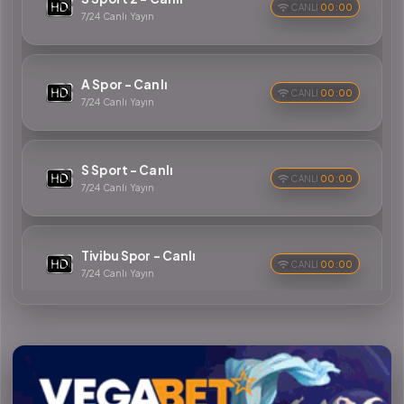
CANLI
00:00
7/24 Canlı Yayın
A Spor - Canlı
CANLI
00:00
7/24 Canlı Yayın
S Sport - Canlı
CANLI
00:00
7/24 Canlı Yayın
Tivibu Spor - Canlı
CANLI
00:00
7/24 Canlı Yayın
Bochum - Hertha Berlin
21:30
Futbol • Almanya Bundesliga 2