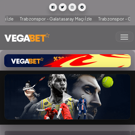
ı İzle
Trabzonspor - Galatasaray Maçı İzle
Trabzonspor - Gala