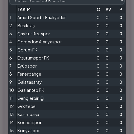
TAKIM
O
AV
P
1
Amed Sportif Faaliyetler
0
0
0
2
Beşiktaş
0
0
0
3
Çaykur Rizespor
0
0
0
4
Corendon Alanyaspor
0
0
0
5
Çorum FK
0
0
0
6
Erzurumspor FK
0
0
0
7
Eyüpspor
0
0
0
8
Fenerbahçe
0
0
0
9
Galatasaray
0
0
0
10
Gaziantep FK
0
0
0
11
Gençlerbirliği
0
0
0
12
Göztepe
0
0
0
13
Kasımpaşa
0
0
0
14
Kocaelispor
0
0
0
15
Konyaspor
0
0
0