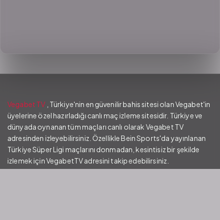
Vegabet TV
, Türkiye'nin en güvenilir bahis sitesi olan Vegabet'in
üyelerine özel hazırladığı canlı maç izleme sitesidir. Türkiye ve
dünyada oynanan tüm maçları canlı olarak Vegabet TV
adresinden izleyebilirsiniz. Özellikle Bein Sports'da yayınlanan
Türkiye Süper Ligi maçlarını donmadan, kesintisiz bir şekilde
izlemek için VegabetTV adresini takip edebilirsiniz.
Vegabet Güncel Giriş