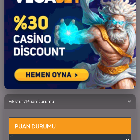
Boluspor - Manisa FK
21:30
Futbol • Trendyol 1. Lig
Fikstür / Puan Durumu
PUAN DURUMU