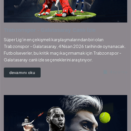
Trabzonspor - Galatasaray Canlı İzle
Süper Lig’in en çekişmeli karşılaşmalarından biri olan
Trabzonspor - Galatasaray, 4 Nisan 2026 tarihinde oynanacak.
Futbolseverler, bu kritik maçı kaçırmamak için Trabzonspor -
Galatasaray canlı izle seçeneklerini araştırıyor.
4 ay önce
devamını oku