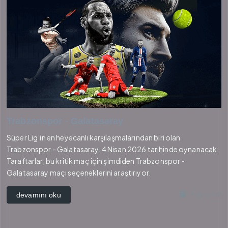
Trabzonspor - Galatasaray
Süper Lig’in en heyecanlı karşılaşmalarından biri olan
Trabzonspor - Galatasaray, 4 Nisan 2026 tarihinde oynanacak.
Taraftarlar, bu kritik maç için şimdiden Trabzonspor -
Galatasaray maçı seçeneklerini araştırıyor.
4 ay önce
devamını oku