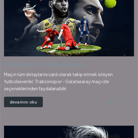
Trabzonspor - Galatasaray İzle
Maçın tüm detaylarını canlı olarak takip etmek isteyen
futbolseverler, Trabzonspor - Galatasaray maçı izle
seçeneklerinden faydalanabilir.
4 ay önce
devamını oku