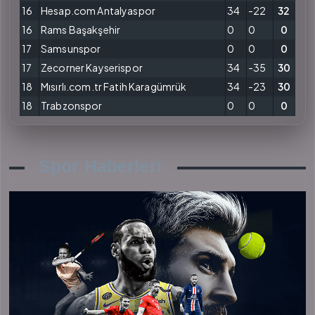
16
Hesap.com Antalyaspor
34
-22
32
16
Rams Başakşehir
0
0
0
17
Samsunspor
0
0
0
17
Zecorner Kayserispor
34
-35
30
18
Mısırlı.com.tr Fatih Karagümrük
34
-23
30
18
Trabzonspor
0
0
0
Spor Haberleri