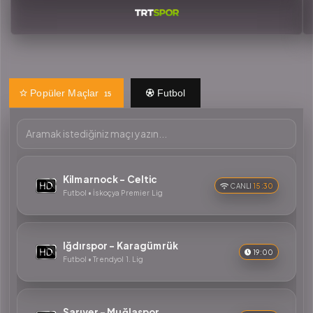
Popüler Maçlar
Futbol
15
Kilmarnock - Celtic
CANLI
15:30
Futbol • İskoçya Premier Lig
Iğdırspor - Karagümrük
19:00
Futbol • Trendyol 1. Lig
Sarıyer - Muğlaspor