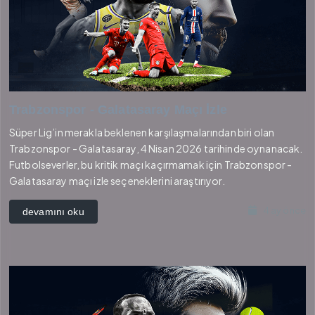
Trabzonspor - Galatasaray Maçı İzle
Süper Lig’in merakla beklenen karşılaşmalarından biri olan
Trabzonspor - Galatasaray, 4 Nisan 2026 tarihinde oynanacak.
Futbolseverler, bu kritik maçı kaçırmamak için Trabzonspor -
Galatasaray maçı izle seçeneklerini araştırıyor.
4 ay önce
devamını oku