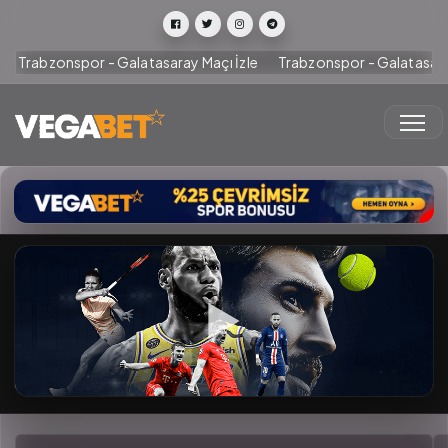
Trabzonspor - Galatasaray Maçı İzle
Trabzonspor - Galatasaray