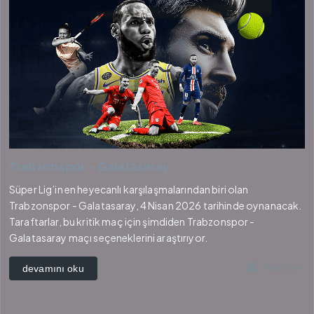
Trabzonspor - Galatasaray
Süper Lig’in en heyecanlı karşılaşmalarından biri olan
Trabzonspor - Galatasaray, 4 Nisan 2026 tarihinde oynanacak.
Taraftarlar, bu kritik maç için şimdiden Trabzonspor -
Galatasaray maçı seçeneklerini araştırıyor.
4 ay önce
devamını oku